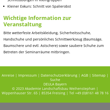
Kleiner Exkurs: Schnitt von Spalierobst
Wichtige Information zur
Veranstaltung
Bitte wetterfeste Arbeitskleidung, Sicherheitsschuhe,
Handschuhe und persönliches Schnittwerkzeug (Baumsäge,
Baumschere und evtl. Astschere) sowie saubere Schuhe zum
Betreten der Seminarräume mitbringen.
Anreise
|
Impressum
|
Datenschutzerklärung
|
AGB
|
Sitemap
|
Suche
DEULA Bayern
© 2023 Akademie Landschaftsbau Weihenstephan |
Wippenhauser Str. 65 | 85354 Freising | Tel +49 (0)8161 48 78 16